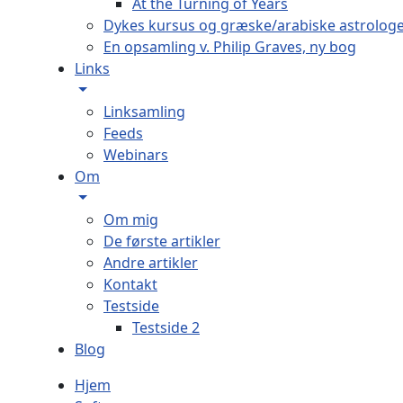
At the Turning of Years
Dykes kursus og græske/arabiske astrolog
En opsamling v. Philip Graves, ny bog
Links
Linksamling
Feeds
Webinars
Om
Om mig
De første artikler
Andre artikler
Kontakt
Testside
Testside 2
Blog
Hjem