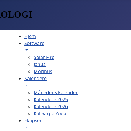
ROLOGI
Hjem
Software
Solar Fire
Janus
Morinus
Kalendere
Månedens kalender
Kalendere 2025
Kalendere 2026
Kal Sarpa Yoga
Eklipser