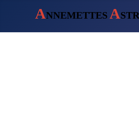
A
A
NNEMETTES
ST