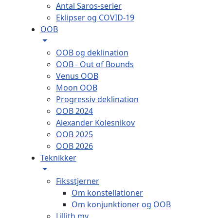
Antal Saros-serier
Eklipser og COVID-19
OOB
OOB og deklination
OOB - Out of Bounds
Venus OOB
Moon OOB
Progressiv deklination
OOB 2024
Alexander Kolesnikov
OOB 2025
OOB 2026
Teknikker
Fiksstjerner
Om konstellationer
Om konjunktioner og OOB
Lillith mv.