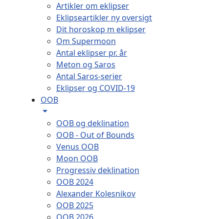
Artikler om eklipser
Eklipseartikler ny oversigt
Dit horoskop m eklipser
Om Supermoon
Antal eklipser pr. år
Meton og Saros
Antal Saros-serier
Eklipser og COVID-19
OOB
OOB og deklination
OOB - Out of Bounds
Venus OOB
Moon OOB
Progressiv deklination
OOB 2024
Alexander Kolesnikov
OOB 2025
OOB 2026