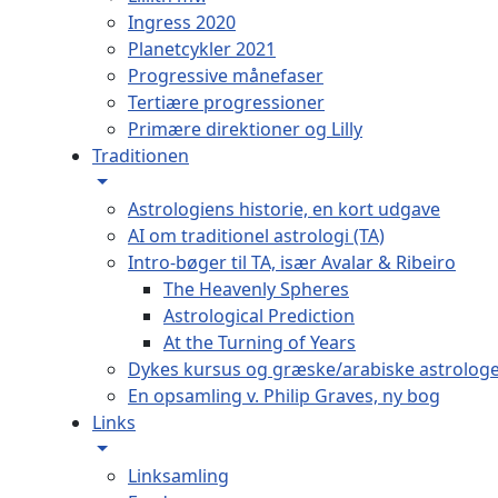
Ingress 2020
Planetcykler 2021
Progressive månefaser
Tertiære progressioner
Primære direktioner og Lilly
Traditionen
Astrologiens historie, en kort udgave
AI om traditionel astrologi (TA)
Intro-bøger til TA, især Avalar & Ribeiro
The Heavenly Spheres
Astrological Prediction
At the Turning of Years
Dykes kursus og græske/arabiske astrolog
En opsamling v. Philip Graves, ny bog
Links
Linksamling