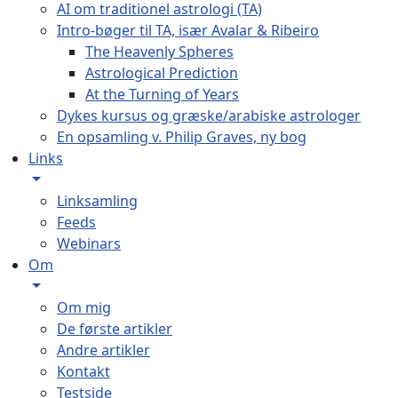
AI om traditionel astrologi (TA)
Intro-bøger til TA, især Avalar & Ribeiro
The Heavenly Spheres
Astrological Prediction
At the Turning of Years
Dykes kursus og græske/arabiske astrologer
En opsamling v. Philip Graves, ny bog
Links
Linksamling
Feeds
Webinars
Om
Om mig
De første artikler
Andre artikler
Kontakt
Testside