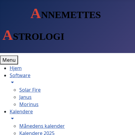
A
NNEMETTES
A
STROLOGI
Menu
Hjem
Software
Solar Fire
Janus
Morinus
Kalendere
Månedens kalender
Kalendere 2025