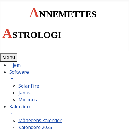
A
NNEMETTES
A
STROLOGI
Menu
Hjem
Software
Solar Fire
Janus
Morinus
Kalendere
Månedens kalender
Kalendere 2025