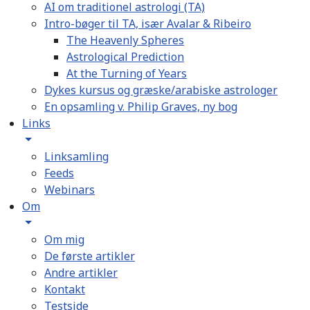
AI om traditionel astrologi (TA)
Intro-bøger til TA, især Avalar & Ribeiro
The Heavenly Spheres
Astrological Prediction
At the Turning of Years
Dykes kursus og græske/arabiske astrologer
En opsamling v. Philip Graves, ny bog
Links
Linksamling
Feeds
Webinars
Om
Om mig
De første artikler
Andre artikler
Kontakt
Testside