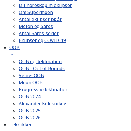
Dit horoskop m eklipser
Om Supermoon
Antal eklipser pr. år
Meton og Saros
Antal Saros-serier
Eklipser og COVID-19
OOB
OOB og deklination
OOB - Out of Bounds
Venus OOB
Moon OOB
Progressiv deklination
OOB 2024
Alexander Kolesnikov
OOB 2025
OOB 2026
Teknikker